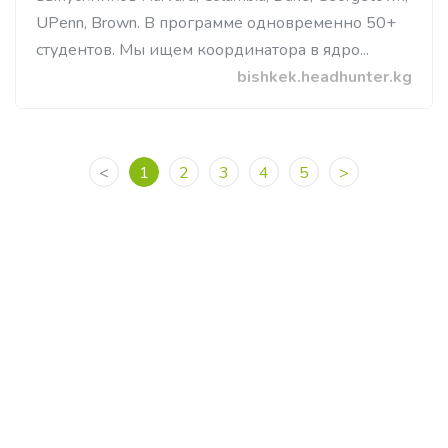
UPenn, Brown. В программе одновременно 50+
студентoв. Мы ищем координатора в ядро...
bishkek.headhunter.kg
<
1
2
3
4
5
>