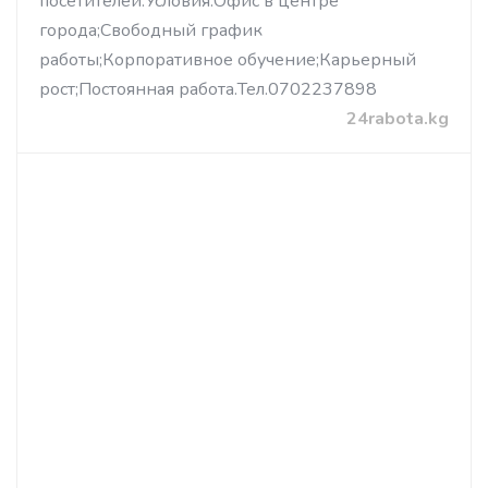
посетителей.Условия:Офис в центре
города;Свободный график
работы;Корпоративное обучение;Карьерный
рост;Постоянная работа.Тел.0702237898
24rabota.kg