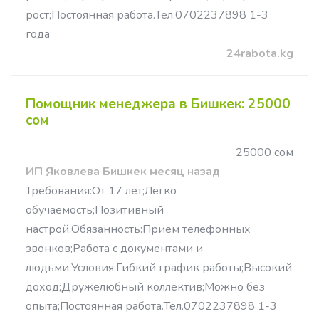
рост;Постоянная работа.Тел.0702237898 1-3
года
24rabota.kg
Помощник менеджера в Бишкек: 25000
сом
25000 сом
ИП Яковлева Бишкек месяц назад
Требования:От 17 лет;Легко
обучаемость;Позитивный
настрой.Обязанность:Прием телефонных
звонков;Работа с документами и
людьми.Условия:Гибкий график работы;Высокий
доход;Дружелюбный коллектив;Можно без
опыта;Постоянная работа.Тел.0702237898 1-3