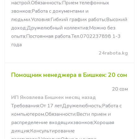
настрой.Обязанность:Прием телефонных
звонков;Работа с документами и
людьми.Условия:Гибкий график работы;Высокий
доход;Дружелюбный коллектив;Можно без
опыта;Постоянная работа.Тел.0702237898 1-3
года
24rabota.kg
Помощник менеджера в Бишкек: 20 сом
20 сом
ИП Яковлева Бишкек месяц назад
Требования:От 17 летДружелюбность;Работа с
компьютером.Обязанности:Вести прием и
распределение входящихзвонков;Хорошая
дикция;Консультирование