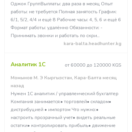
Оджок ГруппВыплаты: два раза в месяц Опыт
работы: не требуется Полная занятость График:
6/1, 5/2, 4/4 и ещё 8 Рабочие часы: 4, 5, 6 и ещё 6
Формат работы: удалённо Обязанности: -
Принимать звонки и работать по скри...
kara-balta.headhunter.kg
Аналитик 1С
от 60000 до 120000 KGS
Момынов М. Э Кыргызстан, Кара-Балта месяц
назад
Нужен 1С аналитик / управленческий бухгалтер
Компания занимается:• торговлей• складом•
дистрибуцией • импортом Что нужно:•
настроить прозрачный учет• видеть реальные
остатки• контролировать прибыль• движение