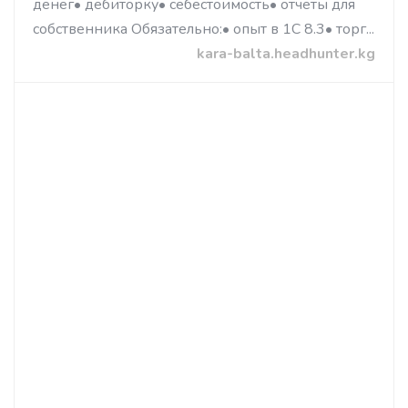
денег• дебиторку• себестоимость• отчеты для
собственника Обязательно:• опыт в 1С 8.3• торг...
kara-balta.headhunter.kg